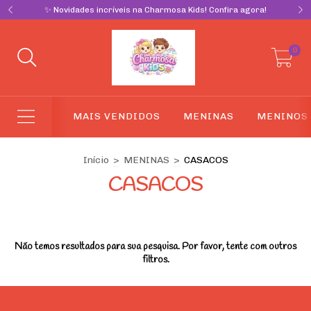
✨ Novidades incríveis na Charmosa Kids! Confira agora!
0
MAIS VENDIDOS
MENINAS
MENINOS
Início
>
MENINAS
>
CASACOS
CASACOS
Não temos resultados para sua pesquisa. Por favor, tente com outros
filtros.