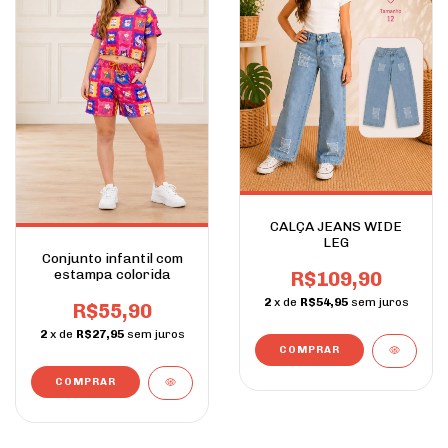
CALÇA JEANS WIDE
LEG
Conjunto infantil com
estampa colorida
R$109,90
2
x de
R$54,95
sem juros
R$55,90
2
x de
R$27,95
sem juros
COMPRAR
COMPRAR