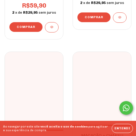
2
x de
R$29,95
sem juros
R$59,90
2
x de
R$29,95
sem juros
COMPRAR
COMPRAR
Ao navegar por este site
você aceita o uso de cookies
para agilizar
ENTENDI
a sua experiência de compra.
MACACÃO + CHAPEU