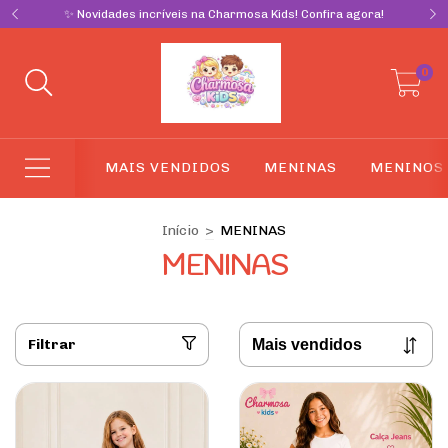
✨ Novidades incríveis na Charmosa Kids! Confira agora!
0
MAIS VENDIDOS
MENINAS
MENINOS
Início
>
MENINAS
MENINAS
Filtrar