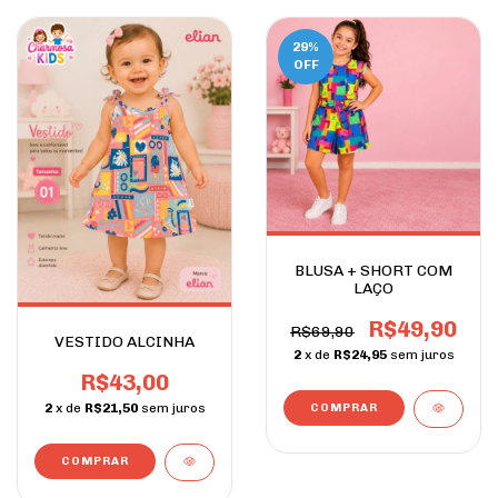
29
%
OFF
BLUSA + SHORT COM
LAÇO
R$49,90
R$69,90
VESTIDO ALCINHA
2
x de
R$24,95
sem juros
R$43,00
2
x de
R$21,50
sem juros
COMPRAR
COMPRAR